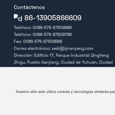
Contáctenos
86-13905866609
Teléfono:
0086-576-87509989
Teléfono:
0086-576-87509788
Fax: 0086-576-87509566
Correo electrónico:
web@zjnanyang.com
Dirección: Edificio 17, Parque Industrial Qingfeng
Zhigu, Pueblo Ganjiang, Ciudad de Yuhuan, Ciudad
de Taizhou, Provincia de Zhejiang
Contáctanos ahora mismo
Nuestro sitio web utiliza cookies y tecnologías similares p
Copyright © 2025 Yuhuan Nanyang Auto Parts co., Ltd. A