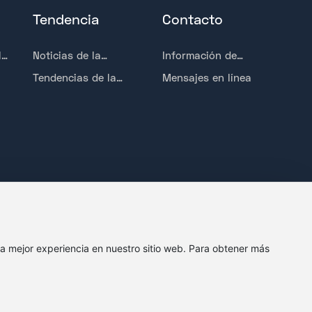
Tendencia
Contacto
l
Noticias de la
Información de
empresa
contacto
Tendencias de la
Mensajes en línea
industria
 la mejor experiencia en nuestro sitio web. Para obtener más
浙ICP备2025201273号-1